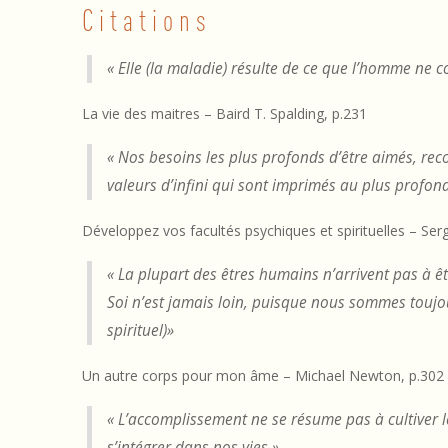
Citations
C
« Elle (la maladie) résulte de ce que l’homme ne 
i
La vie des maitres – Baird T. Spalding, p.231
t
a
« Nos besoins les plus profonds d’être aimés, rec
valeurs d’infini qui sont imprimés au plus profond
t
Développez vos facultés psychiques et spirituelles – Ser
i
« La plupart des êtres humains n’arrivent pas à ê
o
Soi n’est jamais loin, puisque nous sommes toujou
n
spirituel)»
s
Un autre corps pour mon âme – Michael Newton, p.302
,
« L’accomplissement ne se résume pas à cultiver l
s’intégrer dans nos vies.»