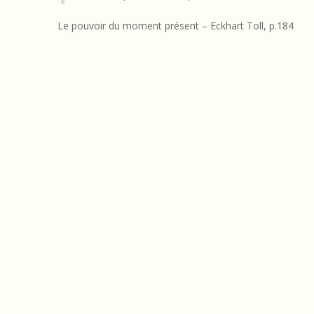
i
Le pouvoir du moment présent – Eckhart Toll, p.184
e
2015-
12-
22