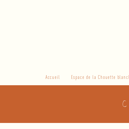
Skip
to
content
Primary
Accueil
Espace de la Chouette blanc
Navigation
Menu
C