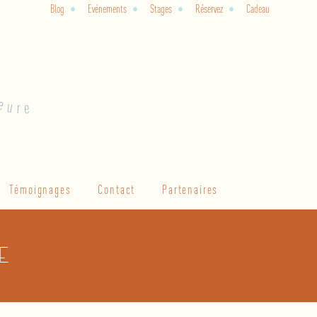
Blog
Evénements
Stages
Réservez
Cadeau
Témoignages
Contact
Partenaires
ie