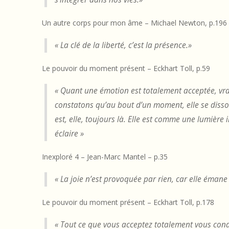
b
i
Un autre corps pour mon âme – Michael Newton, p.196
b
« La clé de la liberté, c’est la présence.»
l
Le pouvoir du moment présent – Eckhart Toll, p.59
i
« Quant une émotion est totalement acceptée, vr
o
constatons qu’au bout d’un moment, elle se dissou
est, elle, toujours là. Elle est comme une lumière 
g
éclaire »
r
Inexploré 4 – Jean-Marc Mantel – p.35
a
« La joie n’est provoquée par rien, car elle émane 
p
Le pouvoir du moment présent – Eckhart Toll, p.178
h
« Tout ce que vous acceptez totalement vous condui