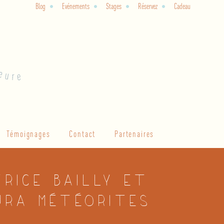
Blog
Evénements
Stages
Réservez
Cadeau
Témoignages
Contact
Partenaires
trice Bailly et
ura météorites