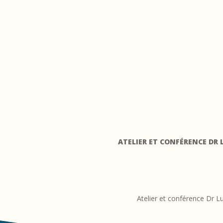
D
r
L
u
c
B
o
ATELIER ET CONFÉRENCE DR 
d
i
Atelier et conférence Dr L
n