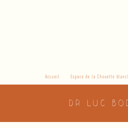
Skip
to
content
Primary
Accueil
Espace de la Chouette blanc
Navigation
Menu
Dr Luc Bo