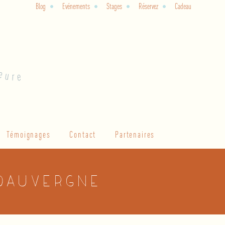
Blog
Evénements
Stages
Réservez
Cadeau
Témoignages
Contact
Partenaires
 Dauvergne