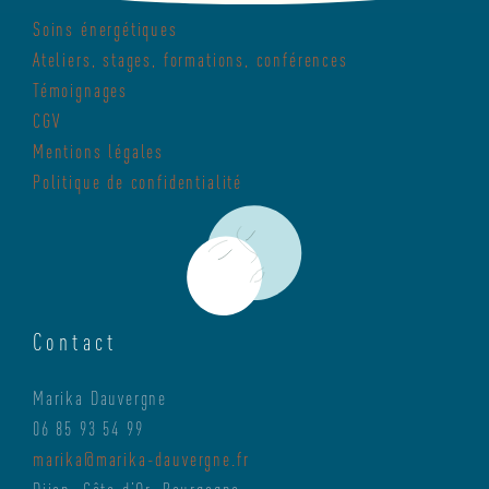
c
09-
Soins énergétiques
d
10
Ateliers, stages, formations, conférences
e
Témoignages
s
CGV
Mentions légales
e
Politique de confidentialité
x
p
o
2
Contact
0
Marika Dauvergne
1
06 85 93 54 99
7
marika@marika-dauvergne.fr
Dijon, Côte d’Or, Bourgogne