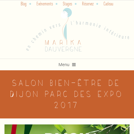
Blog
Evénements
Stages
Réservez
Cadeau
Skip
to
content
Primary
Menu
Navigation
Menu
Salon bien-être de
Dijon Parc des expo
2017