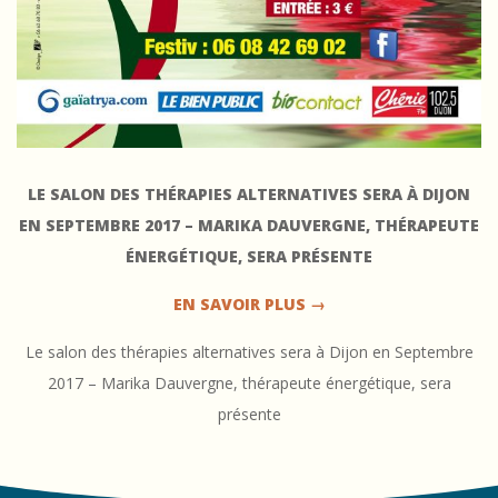
r
e
d
e
D
LE SALON DES THÉRAPIES ALTERNATIVES SERA À DIJON
i
EN SEPTEMBRE 2017 – MARIKA DAUVERGNE, THÉRAPEUTE
j
ÉNERGÉTIQUE, SERA PRÉSENTE
o
EN SAVOIR PLUS →
n
Le salon des thérapies alternatives sera à Dijon en Septembre
P
2017 – Marika Dauvergne, thérapeute énergétique, sera
a
présente
r
2017-