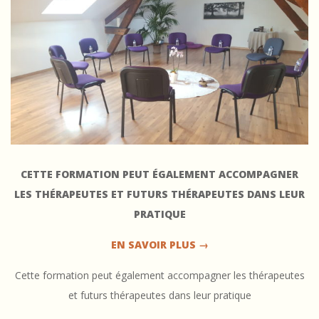
F
o
r
m
a
t
i
CETTE FORMATION PEUT ÉGALEMENT ACCOMPAGNER
o
LES THÉRAPEUTES ET FUTURS THÉRAPEUTES DANS LEUR
n
PRATIQUE
d
EN SAVOIR PLUS →
é
Cette formation peut également accompagner les thérapeutes
v
et futurs thérapeutes dans leur pratique