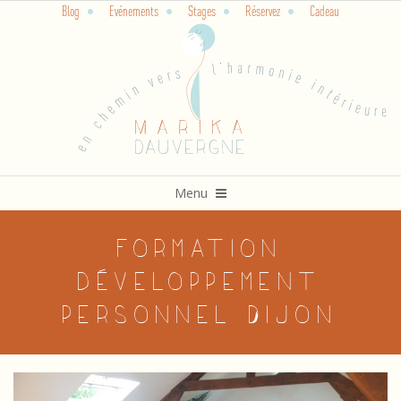
Blog
Evénements
Stages
Réservez
Cadeau
Skip
to
content
Primary
Menu
Navigation
Menu
Formation
développement
personnel Dijon