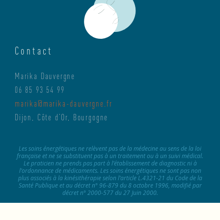
Contact
Marika Dauvergne
06 85 93 54 99
marika@marika-dauvergne.fr
Dijon, Côte d’Or, Bourgogne
Les soins énergétiques ne relèvent pas de la médecine au sens de la loi
française et ne se substituent pas à un traitement ou à un suivi médical.
Le praticien ne prends pas part à l’établissement de diagnostic ni à
l’ordonnance de médicaments. Les soins énergétiques ne sont pas non
plus associés à la kinésithérapie selon l’article L.4321-21 du Code de la
Santé Publique et au décret n° 96-879 du 8 octobre 1996, modifié par
décret n° 2000-577 du 27 Juin 2000.