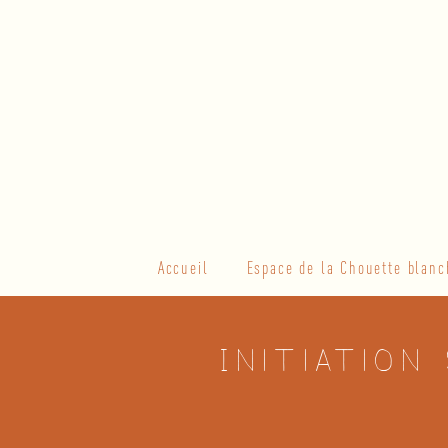
Skip
to
content
Primary
Accueil
Espace de la Chouette blanc
Navigation
Menu
Initiation