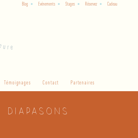
Blog
Evénements
Stages
Réservez
Cadeau
Témoignages
Contact
Partenaires
& diapasons