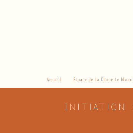
Skip
to
content
Primary
Accueil
Espace de la Chouette blanc
Navigation
Menu
Initiation