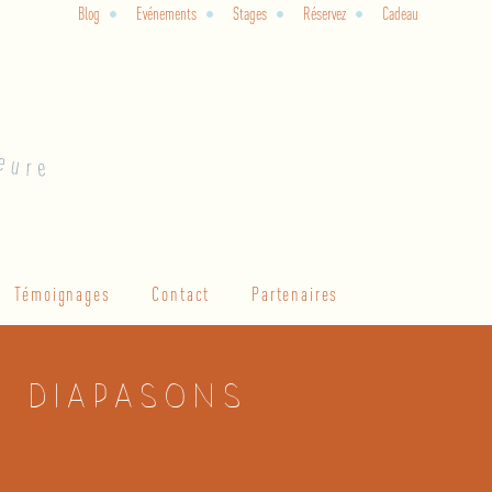
Blog
Evénements
Stages
Réservez
Cadeau
Témoignages
Contact
Partenaires
& diapasons