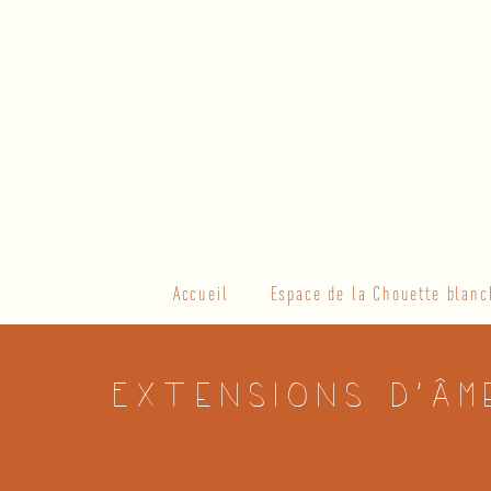
Skip
to
content
Primary
Accueil
Espace de la Chouette blanc
Navigation
Menu
Extensions d’âm