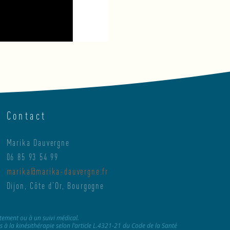
Contact
Marika Dauvergne
06 85 93 54 99
marika@marika-dauvergne.fr
Dijon, Côte d’Or, Bourgogne
itement ou à un suivi médical.
 à la kinésithérapie selon l’article L.4321-21 du Code de la Santé