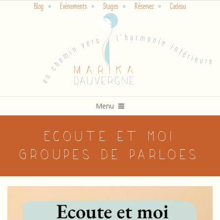
Blog
Evénements
Stages
Réservez
Cadeau
Skip
to
content
Primary
Menu
Navigation
Menu
Ecoute et moi
Groupes de parloes
E