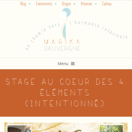
Blog
Evénements
Stages
Réservez
Cadeau
Skip
to
content
Primary
Menu
Navigation
Menu
Stage au coeur des 4
éléments
(Intentionné)