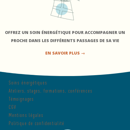
C
a
d
OFFREZ UN SOIN ÉNERGÉTIQUE POUR ACCOMPAGNER UN
e
PROCHE DANS LES DIFFÉRENTS PASSAGES DE SA VIE
a
EN SAVOIR PLUS →
u
s
2016-
o
01-
Soins énergétiques
27
i
Ateliers, stages, formations, conférences
n
Témoignages
CGV
s
Mentions légales
é
Politique de confidentialité