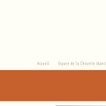
Skip
to
content
Primary
Accueil
Espace de la Chouette blanc
Navigation
Menu