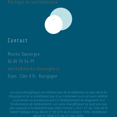
Politique de confidentialité
Contact
Marika Dauvergne
06 85 93 54 99
marika@marika-dauvergne.fr
Dijon, Côte d’Or, Bourgogne
Les soins énergétiques ne relèvent pas de la médecine au sens de la loi
française et ne se substituent pas à un traitement ou à un suivi médical.
Le praticien ne prends pas part à l’établissement de diagnostic ni à
l’ordonnance de médicaments. Les soins énergétiques ne sont pas non
plus associés à la kinésithérapie selon l’article L.4321-21 du Code de la
Santé Publique et au décret n° 96-879 du 8 octobre 1996, modifié par
décret n° 2000-577 du 27 Juin 2000.