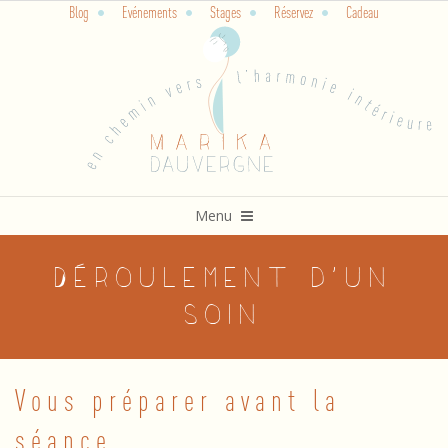
Blog
Evénements
Stages
Réservez
Cadeau
Skip
to
content
Primary
Menu
Navigation
Menu
Déroulement d’un
soin
Vous préparer avant la
D
séance