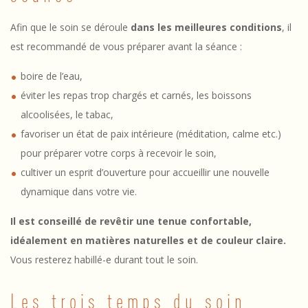
é
r
Afin que le soin se déroule
dans les meilleures conditions
, il
est recommandé de vous préparer avant la séance :
o
boire de l’eau,
u
éviter les repas trop chargés et carnés, les boissons
l
alcoolisées, le tabac,
e
favoriser un état de paix intérieure (méditation, calme etc.)
pour préparer votre corps à recevoir le soin,
m
cultiver un esprit d’ouverture pour accueillir une nouvelle
e
dynamique dans votre vie.
n
Il est conseillé de revêtir une tenue confortable,
t
idéalement en matières naturelles et de couleur claire.
d
Vous resterez habillé-e durant tout le soin.
’
Les trois temps du soin