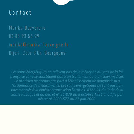
Contact
Marika Dauvergne
06 85 93 54 99
marika@marika-dauvergne.fr
Dijon, Côte d’Or, Bourgogne
Les soins énergétiques ne relèvent pas de la médecine au sens de la loi
française et ne se substituent pas à un traitement ou à un suivi médical.
Le praticien ne prends pas part à l’établissement de diagnostic ni à
l’ordonnance de médicaments. Les soins énergétiques ne sont pas non
plus associés à la kinésithérapie selon l’article L.4321-21 du Code de la
Santé Publique et au décret n° 96-879 du 8 octobre 1996, modifié par
décret n° 2000-577 du 27 Juin 2000.