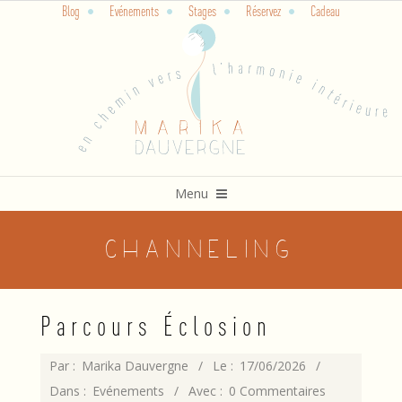
Blog
Evénements
Stages
Réservez
Cadeau
Skip
to
content
Primary
Menu
Navigation
Menu
channeling
Parcours Éclosion
2026-
Par :
Marika Dauvergne
Le :
17/06/2026
06-
Dans :
Evénements
Avec :
0 Commentaires