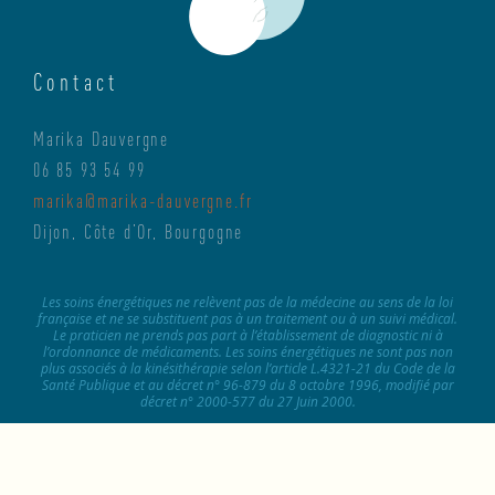
Contact
Marika Dauvergne
06 85 93 54 99
marika@marika-dauvergne.fr
Dijon, Côte d’Or, Bourgogne
Les soins énergétiques ne relèvent pas de la médecine au sens de la loi
française et ne se substituent pas à un traitement ou à un suivi médical.
Le praticien ne prends pas part à l’établissement de diagnostic ni à
l’ordonnance de médicaments. Les soins énergétiques ne sont pas non
plus associés à la kinésithérapie selon l’article L.4321-21 du Code de la
Santé Publique et au décret n° 96-879 du 8 octobre 1996, modifié par
décret n° 2000-577 du 27 Juin 2000.