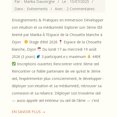
2025-
Par :
Marika Dauvergne
Le :
15/07/2025
07-
Dans :
Evénements
Avec :
2 Commentaires
15
Enseignements & Pratiques en immersion Développer
son intuition et sa médiumnité Explorer son 3ème Œil
Animé par Marika À l’Espace de la Chouette blanche à
Dijon
Stage d’été 2026
Espace de la Chouette
blanche, Dijon
Du lundi 17 au mercredi 19 août
2026 (3 jours)
3 participant.e.s maximum
440€
Inscriptions ouvertes Rencontrer votre 3ème œil
Rencontrer ce fidèle partenaire de vie qu’est le 3ème
œil, l’expérimenter plus consciemment, le développer :
déployer son intuition et sa médiumnité, retrouver sa
connexion et sa reliance. Déployer son troisième œil
— aussi appelé œil intérieur ou œil de l’âme — c’est
EN SAVOIR PLUS →