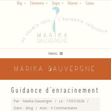
Blog
Evénements
Stages
Réservez
Cadeau
Skip
to
content
Primary
Menu
Navigation
Menu
Marika Dauvergne
Guidance d’enracinement
2026-
Par :
Marika Dauvergne
Le :
17/07/2026
07-
Dans :
Blog
Avec :
0 Commentaires