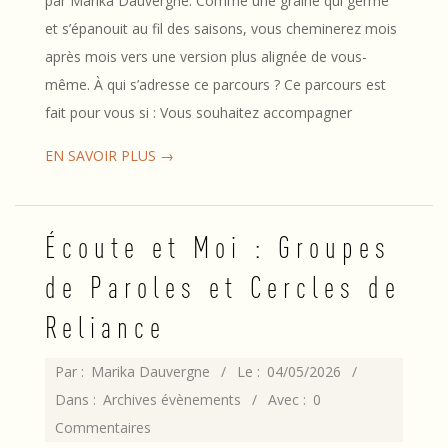
par Marika Dauvergne. Comme une graine qui germe
et s’épanouit au fil des saisons, vous cheminerez mois
après mois vers une version plus alignée de vous-
même. À qui s’adresse ce parcours ? Ce parcours est
fait pour vous si : Vous souhaitez accompagner
EN SAVOIR PLUS →
Écoute et Moi : Groupes
de Paroles et Cercles de
Reliance
2026-
Par :
Marika Dauvergne
Le :
04/05/2026
05-
Dans :
Archives évènements
Avec :
0
04
Commentaires