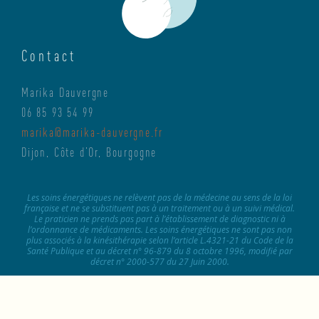
Contact
Marika Dauvergne
06 85 93 54 99
marika@marika-dauvergne.fr
Dijon, Côte d’Or, Bourgogne
Les soins énergétiques ne relèvent pas de la médecine au sens de la loi
française et ne se substituent pas à un traitement ou à un suivi médical.
Le praticien ne prends pas part à l’établissement de diagnostic ni à
l’ordonnance de médicaments. Les soins énergétiques ne sont pas non
plus associés à la kinésithérapie selon l’article L.4321-21 du Code de la
Santé Publique et au décret n° 96-879 du 8 octobre 1996, modifié par
décret n° 2000-577 du 27 Juin 2000.