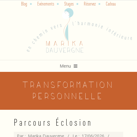
Blog
Evénements
Stages
Réservez
Cadeau
Skip
to
content
Primary
Menu
Navigation
Menu
transformation
personnelle
Parcours Éclosion
2026-
Par :
Marika Dauvergne
Le :
17/06/2026