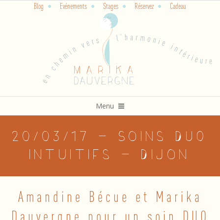
Blog
Evénements
Stages
Réservez
Cadeau
Skip
to
content
Primary
Menu
Navigation
Menu
20/03/17 – Soins DUO
intuitifs – Dijon
Amandine Bécue et Marika
2
Dauvergne pour un soin DUO