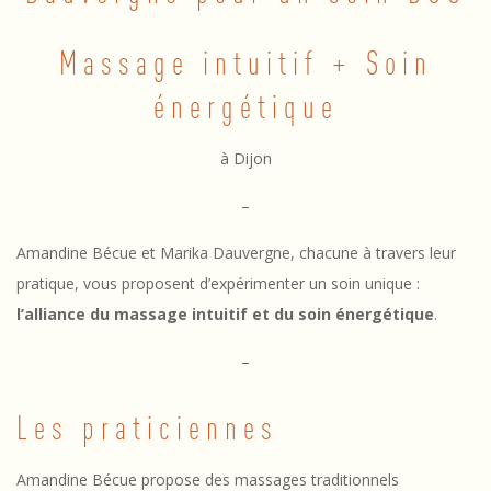
0
/
Massage intuitif + Soin
0
énergétique
3
à Dijon
/
1
–
7
Amandine Bécue et Marika Dauvergne, chacune à travers leur
pratique, vous proposent d’expérimenter un soin unique :
–
l’alliance du massage intuitif et du soin énergétique
.
S
–
o
i
Les praticiennes
n
Amandine Bécue propose des massages traditionnels