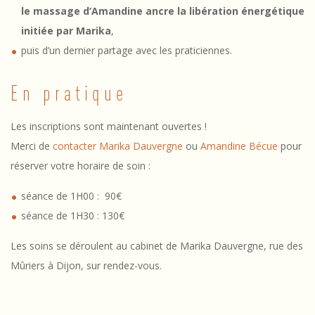
s
le massage d’Amandine ancre la libération énergétique
–
initiée par Marika
,
D
puis d’un dernier partage avec les praticiennes.
i
En pratique
j
o
Les inscriptions sont maintenant ouvertes !
Merci de
contacter Marika Dauvergne
ou
Amandine Bécue
pour
n
réserver votre horaire de soin :
séance de 1H00 : 90€
séance de 1H30 : 130€
Les soins se déroulent au cabinet de Marika Dauvergne, rue des
Mûriers à Dijon, sur rendez-vous.
2016-