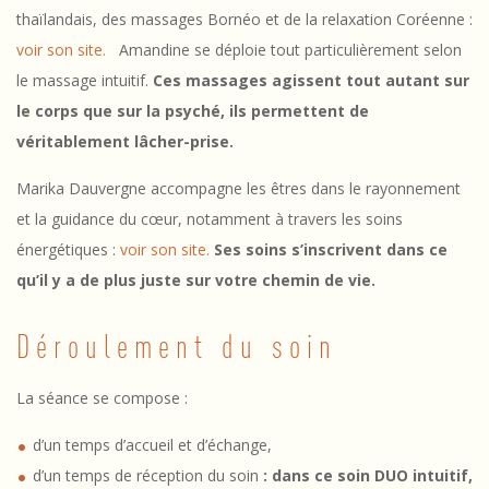
s
thaïlandais, des massages Bornéo et de la relaxation Coréenne :
D
voir son site.
Amandine se déploie tout particulièrement selon
U
le massage intuitif.
Ces massages agissent tout autant sur
le corps que sur la psyché, ils permettent de
O
véritablement lâcher-prise.
i
Marika Dauvergne accompagne les êtres dans le rayonnement
n
et la guidance du cœur, notamment à travers les soins
t
énergétiques :
voir son site.
Ses soins s’inscrivent dans ce
u
qu’il y a de plus juste sur votre chemin de vie.
i
Déroulement du soin
t
La séance se compose :
i
f
d’un temps d’accueil et d’échange,
d’un temps de réception du soin
: dans ce soin DUO intuitif,