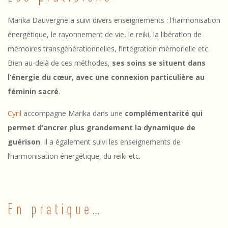
s
Marika Dauvergne a suivi divers enseignements : l’harmonisation
D
énergétique, le rayonnement de vie, le reiki, la libération de
mémoires transgénérationnelles, l’intégration mémorielle etc.
U
Bien au-delà de ces méthodes,
ses soins se situent dans
O
l’énergie du cœur, avec une connexion particulière au
É
féminin sacré
.
n
Cyril
accompagne Marika dans une
complémentarité qui
e
permet d’ancrer plus grandement la dynamique de
guérison
. Il a également suivi les enseignements de
r
l’harmonisation énergétique, du reiki etc.
g
i
e
En pratique…
e