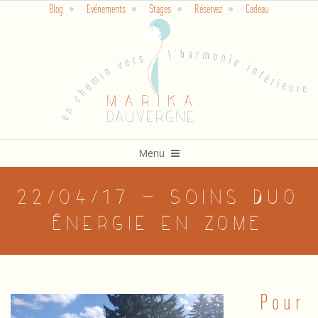
Blog
Evénements
Stages
Réservez
Cadeau
Skip
to
content
Primary
Menu
Navigation
Menu
22/04/17 – Soins DUO
Énergie en ZOME
Pour
2