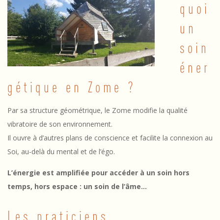
quoi
2
un
/
soin
0
éner
4
gétique en Zome ?
/
1
Par sa structure géométrique, le Zome modifie la qualité
7
vibratoire de son environnement.
Il ouvre à d’autres plans de conscience et facilite la connexion au
–
Soi, au-delà du mental et de l’égo.
S
L’énergie est amplifiée pour accéder à un soin hors
o
temps, hors espace : un soin de l’âme…
i
Les praticiens
n