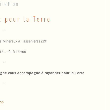
itation
 pour la Terre
–
es Minéraux à Tassenières (39)
13 août à 13H00
–
rgne vous accompagne à rayonner pour la Terre
–
jon