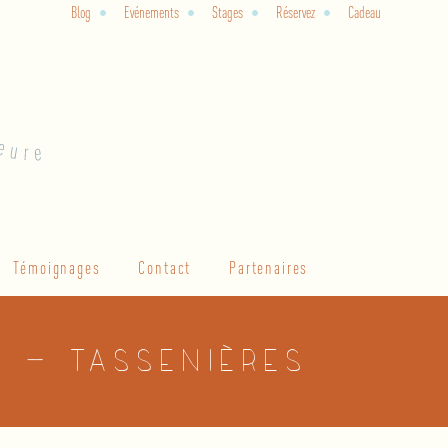
Blog
Evénements
Stages
Réservez
Cadeau
Témoignages
Contact
Partenaires
e – Tassenières