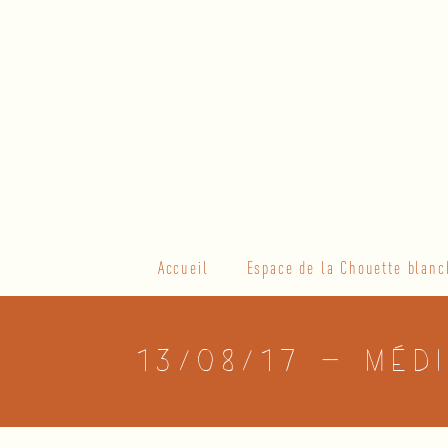
Skip
to
content
Primary
Accueil
Espace de la Chouette blanc
Navigation
Menu
13/08/17 – Méd