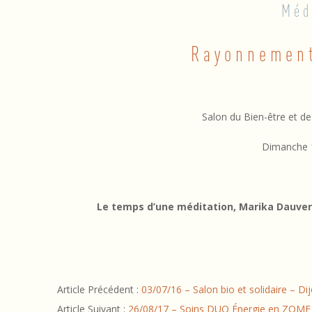
Méd
1
Rayonnement
3
/
0
Salon du Bien-être et d
8
Dimanche 
/
1
Le temps d’une méditation, Marika Dauve
7
–
2016-
M
Article Précédent :
03/07/16 – Salon bio et solidaire – Di
08-
Article Suivant :
26/08/17 – Soins DUO Énergie en ZOME
13