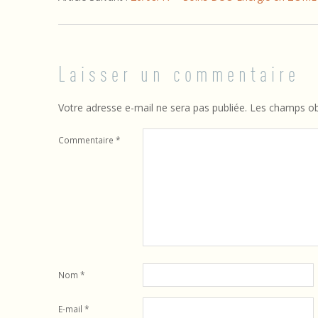
é
d
i
Laisser un commentaire
t
Votre adresse e-mail ne sera pas publiée.
Les champs obl
a
Commentaire
*
t
i
o
n
p
Nom
*
o
E-mail
*