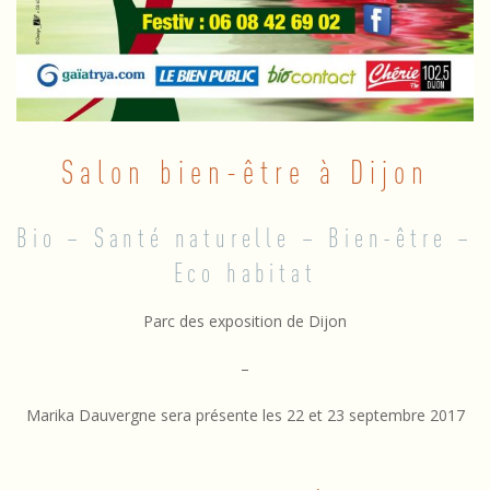
n
b
i
e
Salon bien-être à Dijon
n
-
Bio – Santé naturelle – Bien-être –
ê
Eco habitat
t
Parc des exposition de Dijon
r
–
e
Marika Dauvergne sera présente les 22 et 23 septembre 2017
–
D
2016-