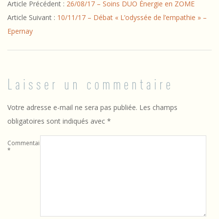
Article Précédent :
26/08/17 – Soins DUO Énergie en ZOME
i
09-
Article Suivant :
10/11/17 – Débat « L’odyssée de l’empathie » –
22
j
Epernay
o
n
Laisser un commentaire
Votre adresse e-mail ne sera pas publiée.
Les champs
obligatoires sont indiqués avec
*
Commentaire
*