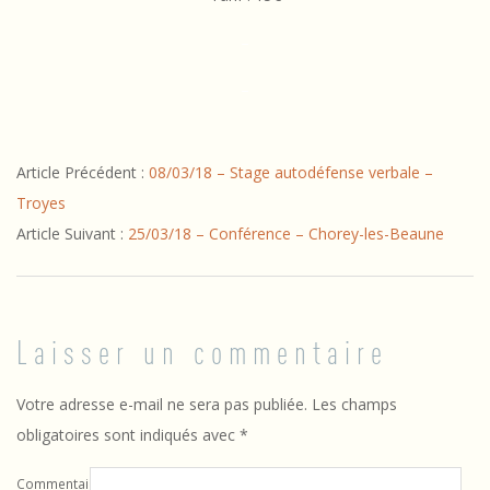
t
s
–
s
–
p
2017-
i
Article Précédent :
08/03/18 – Stage autodéfense verbale –
03-
r
Troyes
16
Article Suivant :
25/03/18 – Conférence – Chorey-les-Beaune
i
t
u
Laisser un commentaire
e
l
Votre adresse e-mail ne sera pas publiée.
Les champs
obligatoires sont indiqués avec
*
s
Commentaire