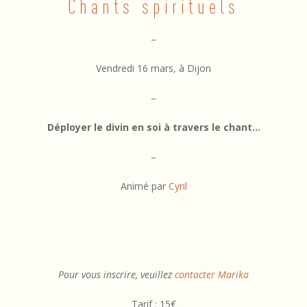
Chants spirituels
6
/
–
0
Vendredi 16 mars, à Dijon
3
–
/
Déployer le divin en soi à travers le chant…
1
8
–
–
Animé par
Cyril
C
–
h
–
a
Pour vous inscrire, veuillez
contacter Marika
n
Tarif : 15€