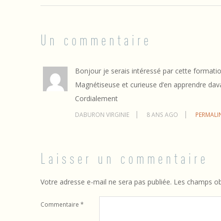
i
n
Un commentaire
s
é
Bonjour je serais intéressé par cette formatio
n
Magnétiseuse et curieuse d’en apprendre dava
Cordialement
e
DABURON VIRGINIE
8 ANS AGO
PERMALI
r
g
Laisser un commentaire
é
t
Votre adresse e-mail ne sera pas publiée.
Les champs obl
i
Commentaire
*