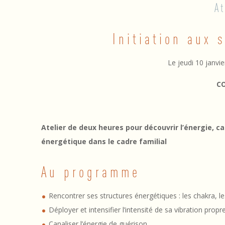
A
1
Initiation aux 
0
/
Le jeudi 10 janvi
0
C
1
/
Atelier de deux heures pour découvrir l’énergie, ca
1
énergétique dans le cadre familial
9
Au programme
–
Rencontrer ses structures énergétiques : les chakra, l
I
Déployer et intensifier l’intensité de sa vibration propre
Canaliser l’énergie de guérison,