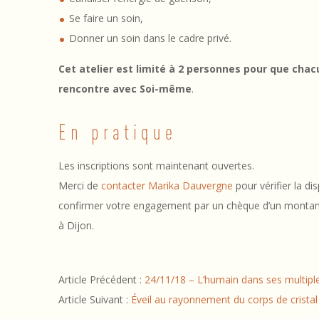
n
Se faire un soin,
i
Donner un soin dans le cadre privé.
t
Cet atelier est limité à 2 personnes pour que cha
i
rencontre avec Soi-même
.
a
En pratique
t
Les inscriptions sont maintenant ouvertes.
i
Merci de
contacter Marika Dauvergne
pour vérifier la di
o
confirmer votre engagement par un chèque d’un montant d
à Dijon.
n
S
2018-
Article Précédent :
24/11/18 – L’humain dans ses multip
01-
o
Article Suivant :
Éveil au rayonnement du corps de cristal
10