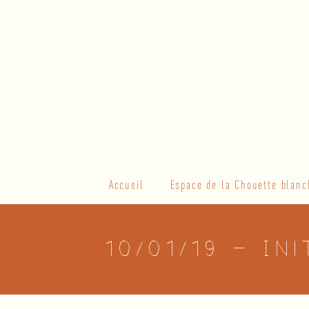
Skip
to
content
Primary
Accueil
Espace de la Chouette blanc
Navigation
Menu
10/01/19 – In