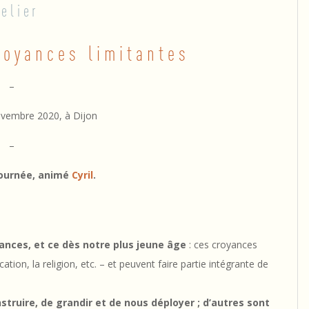
telier
royances limitantes
–
vembre 2020, à Dijon
–
journée, animé
Cyril
.
nces, et ce dès notre plus jeune âge
: ces croyances
ation, la religion, etc. – et peuvent faire partie intégrante de
ruire, de grandir et de nous déployer ; d’autres sont