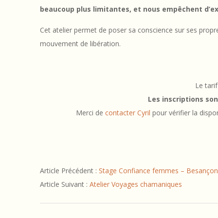
e
beaucoup plus limitantes, et nous empêchent d’ex
l
Cet atelier permet de poser sa conscience sur ses propre
i
mouvement de libération.
b
é
Le tari
r
Les inscriptions s
Merci de
contacter Cyril
pour vérifier la dispo
e
r
d
2019-
Article Précédent :
Stage Confiance femmes – Besançon
11-
e
Article Suivant :
Atelier Voyages chamaniques
22
s