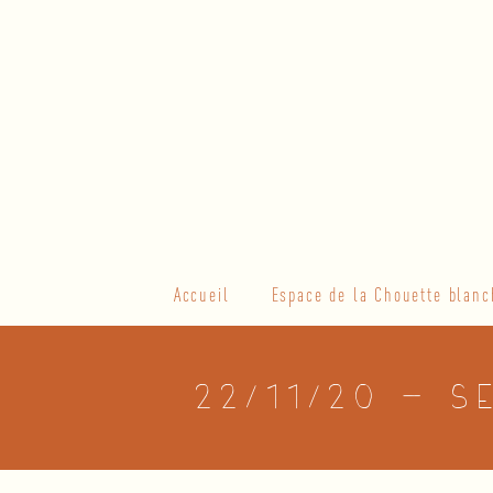
Skip
to
content
Primary
Accueil
Espace de la Chouette blanc
Navigation
Menu
22/11/20 – S