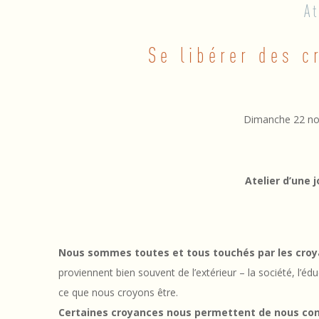
A
2
Se libérer des c
2
/
1
Dimanche 22 no
1
/
Atelier d’une 
2
0
Nous sommes toutes et tous touchés par les croya
–
proviennent bien souvent de l’extérieur – la société, l’éduc
S
ce que nous croyons être.
Certaines croyances nous permettent de nous const