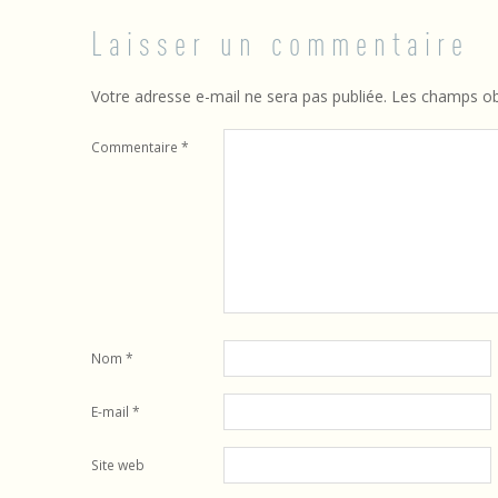
c
Laisser un commentaire
r
o
Votre adresse e-mail ne sera pas publiée.
Les champs obl
y
Commentaire
*
a
n
c
e
Nom
*
s
l
E-mail
*
i
Site web