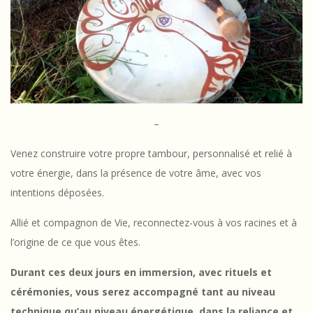
t
a
m
b
o
–
u
r
Venez construire votre propre tambour, personnalisé et relié à
votre énergie, dans la présence de votre âme, avec vos
c
intentions déposées.
h
Allié et compagnon de Vie, reconnectez-vous à vos racines et à
a
l’origine de ce que vous êtes.
m
Durant ces deux jours en immersion, avec rituels et
a
cérémonies, vous serez accompagné tant au niveau
technique qu’au niveau énergétique, dans la reliance et