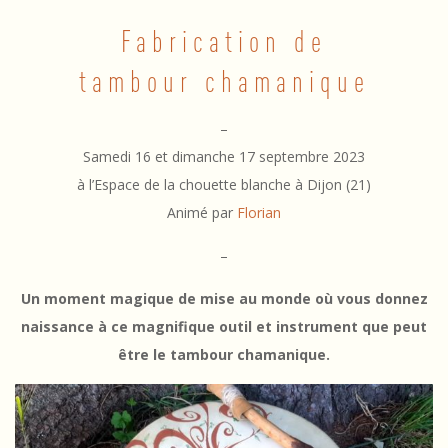
a
Fabrication de
b
tambour chamanique
r
i
–
c
Samedi 16 et dimanche 17 septembre 2023
à l’Espace de la chouette blanche à Dijon (21)
a
Animé par
Florian
t
–
i
o
Un moment magique de mise au monde où vous donnez
naissance à ce magnifique outil et instrument que peut
n
être le tambour chamanique.
d
e