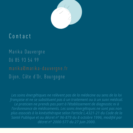
Contact
Marika Dauvergne
06 85 93 54 99
marika@marika-dauvergne.fr
Dijon, Côte d’Or, Bourgogne
Les soins énergétiques ne relèvent pas de la médecine au sens de la loi
française et ne se substituent pas à un traitement ou à un suivi médical.
Le praticien ne prends pas part à l’établissement de diagnostic ni à
l’ordonnance de médicaments. Les soins énergétiques ne sont pas non
plus associés à la kinésithérapie selon l’article L.4321-21 du Code de la
Santé Publique et au décret n° 96-879 du 8 octobre 1996, modifié par
décret n° 2000-577 du 27 Juin 2000.