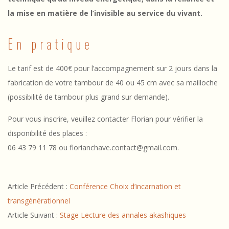
n
la mise en matière de l’invisible au service du vivant.
i
q
En pratique
u
Le tarif est de 400€ pour l’accompagnement sur 2 jours dans la
e
fabrication de votre tambour de 40 ou 45 cm avec sa mailloche
(possibilité de tambour plus grand sur demande).
Pour vous inscrire, veuillez contacter Florian pour vérifier la
disponibilité des places :
06 43 79 11 78
ou florianchave.contact@gmail.com.
2023-
Article Précédent :
Conférence Choix d’incarnation et
07-
transgénérationnel
27
Article Suivant :
Stage Lecture des annales akashiques