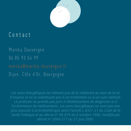
Contact
Marika Dauvergne
06 85 93 54 99
marika@marika-dauvergne.fr
Dijon, Côte d’Or, Bourgogne
Les soins énergétiques ne relèvent pas de la médecine au sens de la loi
française et ne se substituent pas à un traitement ou à un suivi médical.
Le praticien ne prends pas part à l’établissement de diagnostic ni à
l’ordonnance de médicaments. Les soins énergétiques ne sont pas non
plus associés à la kinésithérapie selon l’article L.4321-21 du Code de la
Santé Publique et au décret n° 96-879 du 8 octobre 1996, modifié par
décret n° 2000-577 du 27 Juin 2000.