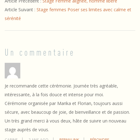
Article Précédent :
Stage Femme alignée, homme libéré
09-
Article Suivant :
Stage femmes Poser ses limites avec calme et
02
sérénité
Un commentaire
Je recommande cette cérémonie. Journée très agréable,
intéressante, à la fois douce et intense pour moi.
Cérémonie organisée par Marika et Florian, toujours aussi
sécure, avec beaucoup de joie, de bienveillance et de passion.
Un très grand merci à vous deux, hâte de suivre un nouveau
stage auprès de vous.
CARINE
2 ANS AGO
PERMALINK
RÉPONDRE