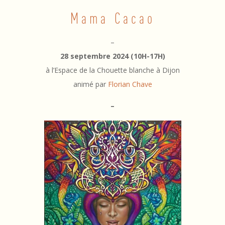
r
Mama Cacao
é
m
–
28 septembre 2024 (10H-17H)
o
à l’Espace de la Chouette blanche à Dijon
n
animé par
Florian Chave
i
–
e
C
a
c
a
o