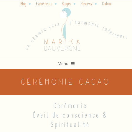
Blog
Evénements
Stages
Réservez
Cadeau
Skip
to
content
Primary
Menu
Navigation
Menu
Cérémonie Cacao
Cérémonie
C
Éveil de conscience &
é
Spiritualité