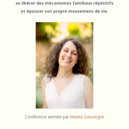
e
se libérer des mécanismes familiaux répétitifs
l
et épouser son propre mouvement de vie.
i
b
é
r
e
r
d
e
s
m
Conférence animée par
Marika Dauvergne