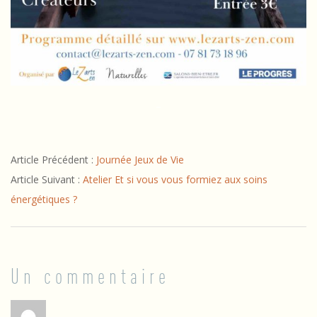
l
e
s
–
2025-
Article Précédent :
Journée Jeux de Vie
11-
Article Suivant :
Atelier Et si vous vous formiez aux soins
09
énergétiques ?
Un commentaire