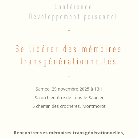
Conférence
C
Développement personnel
o
–
n
Se libérer des mémoires
f
é
transgénérationnelles
r
–
e
Samedi 29 novembre 2025 à 13H
n
Salon bien-être de Lons-le-Saunier
c
5 chemin des crochères, Montmorot
e
–
S
Rencontrer ses mémoires transgénérationnelles,