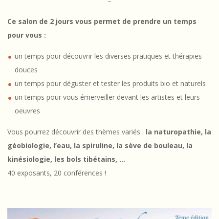
é
–
m
Ce salon de 2 jours vous permet de prendre un temps
o
pour vous :
i
un temps pour découvrir les diverses pratiques et thérapies
r
douces
un temps pour déguster et tester les produits bio et naturels
e
un temps pour vous émerveiller devant les artistes et leurs
s
oeuvres
t
Vous pourrez découvrir des thèmes variés :
la naturopathie, la
r
géobiologie, l’eau, la spiruline, la sève de bouleau, la
kinésiologie, les bols tibétains, …
a
40 exposants, 20 conférences !
n
–
s
g