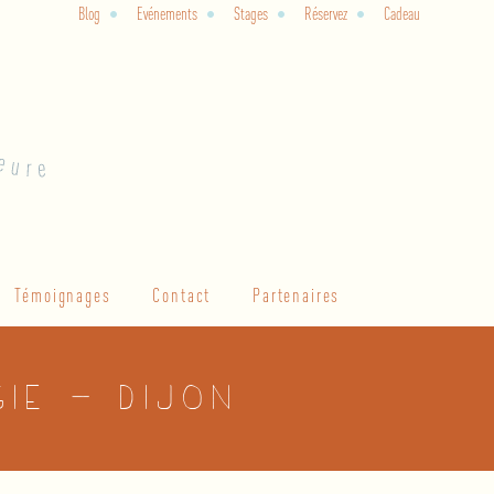
Blog
Evénements
Stages
Réservez
Cadeau
Témoignages
Contact
Partenaires
gie – Dijon