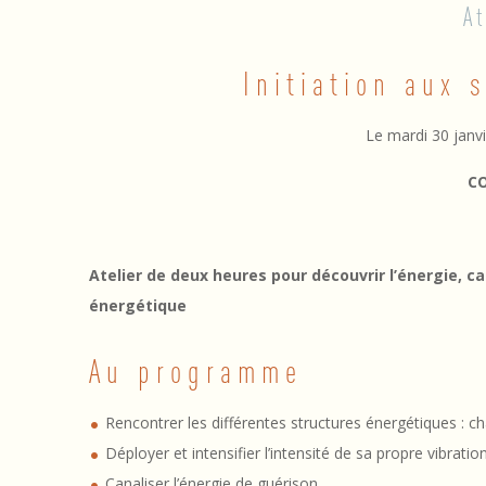
A
3
Initiation aux 
0
/
Le mardi 30 janv
0
C
1
/
Atelier de deux heures pour découvrir l’énergie, ca
1
énergétique
8
Au programme
–
Rencontrer les différentes structures énergétiques : c
I
Déployer et intensifier l’intensité de sa propre vibration
Canaliser l’énergie de guérison,