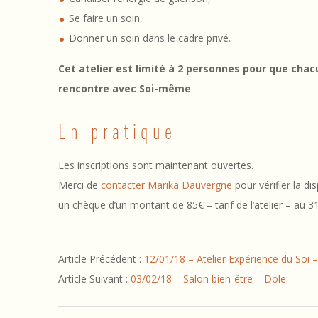
n
Se faire un soin,
i
Donner un soin dans le cadre privé.
t
Cet atelier est limité à 2 personnes pour que cha
i
rencontre avec Soi-même
.
a
En pratique
t
Les inscriptions sont maintenant ouvertes.
i
Merci de
contacter Marika Dauvergne
pour vérifier la d
o
un chèque d’un montant de 85€ – tarif de l’atelier – au 3
n
2017-
S
Article Précédent :
12/01/18 – Atelier Expérience du Soi 
01-
Article Suivant :
03/02/18 – Salon bien-être – Dole
30
o