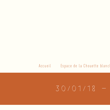
Skip
to
content
Primary
Accueil
Espace de la Chouette blanc
Navigation
Menu
30/01/18 –