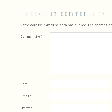
i
n
Laisser un commentaire
é
Votre adresse e-mail ne sera pas publiée.
Les champs obl
n
Commentaire
*
e
r
g
i
e
Nom
*
–
E-mail
*
D
Site web