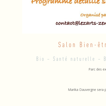
r
e
–
D
o
Salon Bien-êt
l
Bio – Santé naturelle – 
e
Parc des e
Marika Dauvergne sera pr
2017-