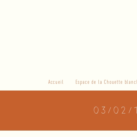
Skip
to
content
Primary
Accueil
Espace de la Chouette blanc
Navigation
Menu
03/02/