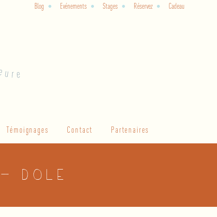
Blog
Evénements
Stages
Réservez
Cadeau
Témoignages
Contact
Partenaires
 – Dole