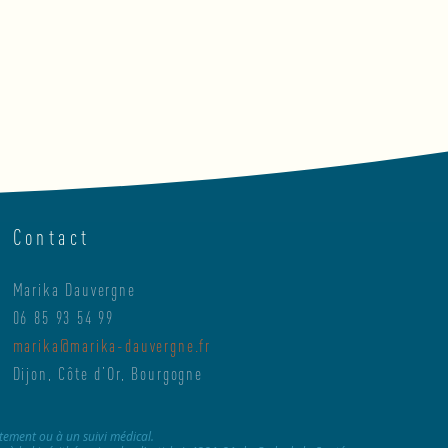
Contact
Marika Dauvergne
06 85 93 54 99
marika@marika-dauvergne.fr
Dijon, Côte d’Or, Bourgogne
itement ou à un suivi médical.