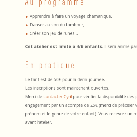
Au programme
i
t
Apprendre à faire un voyage chamanique,
i
Danser au son du tambour,
Créer son jeu de runes…
a
Cet atelier est limité à 4/6 enfants
. Il sera animé pa
t
i
En pratique
o
Le tarif est de 50€ pour la demi-journée.
n
Les inscriptions sont maintenant ouvertes.
Merci de
contacter Cyril
pour vérifier la disponibilité de
a
engagement par un acompte de 25€ (merci de préciser vo
u
prénom et le genre de votre enfant). Vous recevrez un m
avant l’atelier.
C