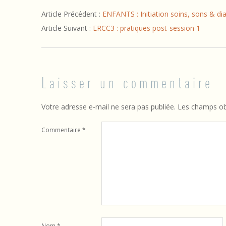
h
2021-
Article Précédent :
ENFANTS : Initiation soins, sons & d
01-
a
Article Suivant :
ERCC3 : pratiques post-session 1
30
m
a
Laisser un commentaire
n
i
Votre adresse e-mail ne sera pas publiée.
Les champs obl
s
Commentaire
*
m
e
Nom
*