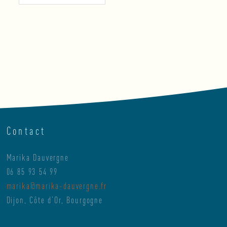
Contact
Marika Dauvergne
06 85 93 54 99
marika@marika-dauvergne.fr
Dijon, Côte d’Or, Bourgogne