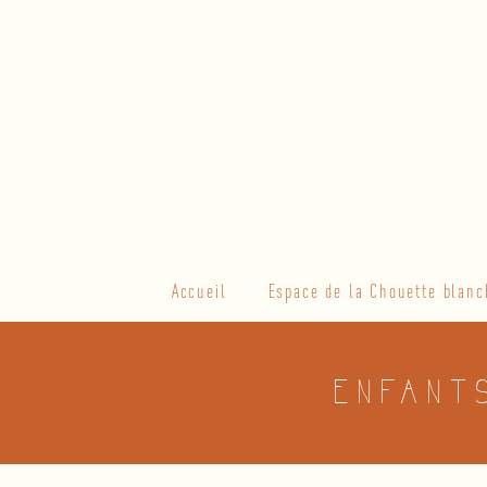
Skip
to
content
Primary
Accueil
Espace de la Chouette blanc
Navigation
Menu
ENFANT