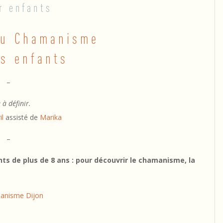
r enfants
 au Chamanisme
es enfants
–
 à définir.
il
assisté de
Marika
–
ts de plus de 8 ans : pour découvrir le chamanisme, la