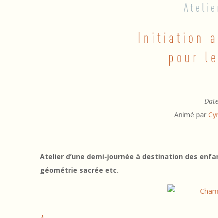
Atelie
E
Initiation
N
pour l
F
A
N
Date
Animé par
Cyr
T
S
:
Atelier d’une demi-journée à destination des enfan
géométrie sacrée etc.
I
n