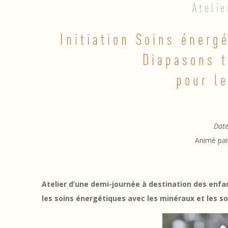
Atelie
E
Initiation Soins énerg
N
Diapasons 
F
pour l
A
N
T
Date
Animé pa
S
:
I
Atelier d’une demi-journée à destination des enfant
les soins énergétiques
avec les minéraux et les so
n