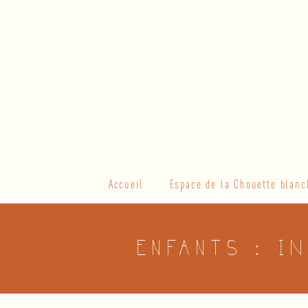
Skip
to
content
Primary
Accueil
Espace de la Chouette blanc
Navigation
Menu
ENFANTS : I