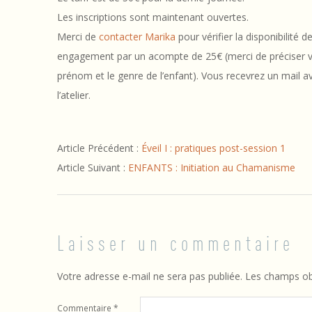
n
Les inscriptions sont maintenant ouvertes.
s
Merci de
contacter Marika
pour vérifier la disponibilité
,
engagement par un acompte de 25€ (merci de préciser vo
prénom et le genre de l’enfant). Vous recevrez un mail 
s
l’atelier.
o
2021-
n
Article Précédent :
Éveil I : pratiques post-session 1
01-
Article Suivant :
ENFANTS : Initiation au Chamanisme
30
s
&
d
Laisser un commentaire
i
Votre adresse e-mail ne sera pas publiée.
Les champs obl
a
Commentaire
*