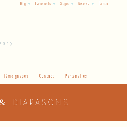
Blog
Evénements
Stages
Réservez
Cadeau
Témoignages
Contact
Partenaires
 & diapasons