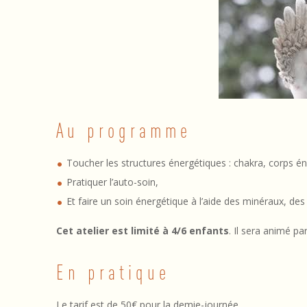
i
t
i
a
t
Au programme
i
Toucher les structures énergétiques : chakra, corps én
o
Pratiquer l’auto-soin,
n
Et faire un soin énergétique à l’aide des minéraux, de
s
Cet atelier est limité à 4/6 enfants
. Il sera animé pa
o
En pratique
i
Le tarif est de 50€ pour la demie-journée.