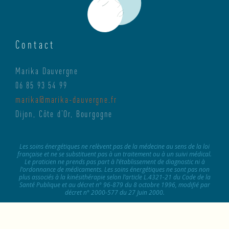
Contact
Marika Dauvergne
06 85 93 54 99
marika@marika-dauvergne.fr
Dijon, Côte d’Or, Bourgogne
Les soins énergétiques ne relèvent pas de la médecine au sens de la loi
française et ne se substituent pas à un traitement ou à un suivi médical.
Le praticien ne prends pas part à l’établissement de diagnostic ni à
l’ordonnance de médicaments. Les soins énergétiques ne sont pas non
plus associés à la kinésithérapie selon l’article L.4321-21 du Code de la
Santé Publique et au décret n° 96-879 du 8 octobre 1996, modifié par
décret n° 2000-577 du 27 Juin 2000.