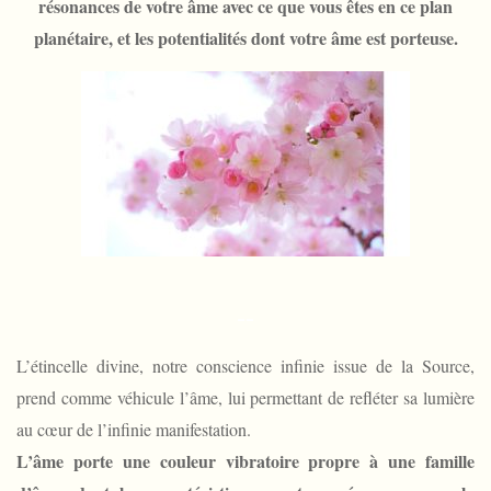
a
résonances de votre âme avec ce que vous êtes en ce plan
planétaire, et les potentialités dont votre âme est porteuse.
m
i
l
l
e
s
d
–
–
’
â
L’étincelle divine, notre conscience infinie issue de la Source,
prend comme véhicule l’âme, lui permettant de refléter sa lumière
m
au cœur de l’infinie manifestation.
e
L’âme porte une couleur vibratoire propre à une famille