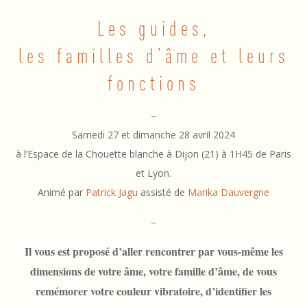
t
Les guides,
a
les familles d’âme et leurs
g
fonctions
e
G
–
u
Samedi 27 et dimanche 28 avril 2024
i
à l’Espace de la Chouette blanche à Dijon (21) à 1H45 de Paris
et Lyon.
d
Animé par
Patrick Jagu
assisté de
Marika Dauvergne
e
–
s
Il vous est proposé d’aller rencontrer par vous-même les
&
dimensions de votre âme, votre famille d’âme, de vous
F
remémorer votre couleur vibratoire, d’identifier les