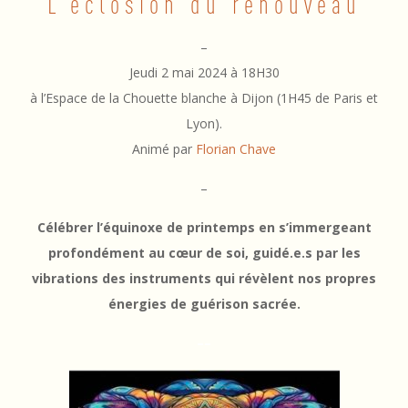
L’éclosion du renouveau
y
a
–
g
Jeudi 2 mai 2024 à 18H30
à l’Espace de la Chouette blanche à Dijon (1H45 de Paris et
e
Lyon).
s
Animé par
Florian Chave
o
–
n
Célébrer l’équinoxe de printemps en s’immergeant
o
profondément au cœur de soi, guidé.e.s par les
r
vibrations des instruments qui révèlent nos propres
énergies de guérison sacrée.
e
–
–